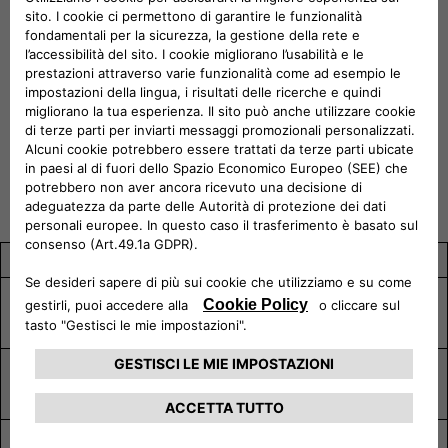
Larghezza
Lunghezza
Altezza
Bagagliaio
1779 mm
(Specchietti
4178 mm
1525 mm
385L
chiusi)
Potenza
Emissioni di
Tipo di
Motore
combinata
CO
(G/KM)
trazione
2
(CV)
Turbo Benzina
127-129
Anteriore
100