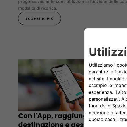
progressivamente con l’utilizzo e in funzione delle con
modalità di ricarica.
SCOPRI DI PIÙ
Con l'App, raggiungi ogni
destinazione e gestisci il tuo