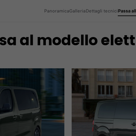
Panoramica
Galleria
Dettagli tecnici
Passa all
(active )
sa al modello elett