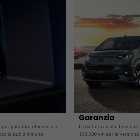
Garanzia
ta per garantire efficienza e
La batteria ad alta tension
apacità può diminuire
100.000 km per la versione 