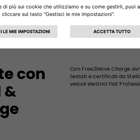
ricarica e risparmio!
Utilizza il simulatore Free2Move Charge per
ottenere le principali informazioni relative alla guida
e alla ricarica dei veicoli elettrici Fiat Professional
APRI IL SIMULATORE FREE2MOVE CHARGE
te con
Con Free2Move Charge avrai
testati e certificati da Stel
veicoli elettrici Fiat Profess
l &
rge