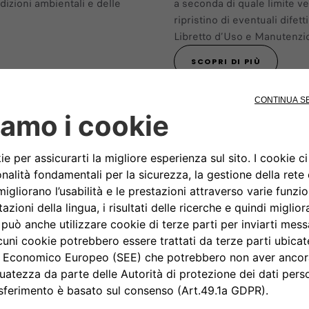
dizioni ambientali e delle
a seconda di quale limite v
ripristino di eventuali difet
Libretto d’Uso e Manutenzi
SCOPRI DI PIÙ
Massimizza la tua
esperienza: autonomia,