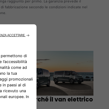
enga raggiunto per primo. La garanzia prevede il
ti di fabbricazione secondo le condizioni indicate nel
one.
Esplora perché il van elettrico
è per te!