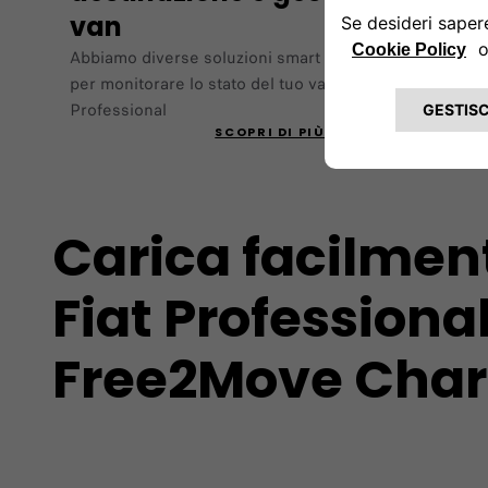
van
Abbiamo diverse soluzioni smart a portata di mano
per monitorare lo stato del tuo van elettrico Fiat
Professional
SCOPRI DI PIÙ
Carica facilmen
Fiat Professiona
Free2Move Cha