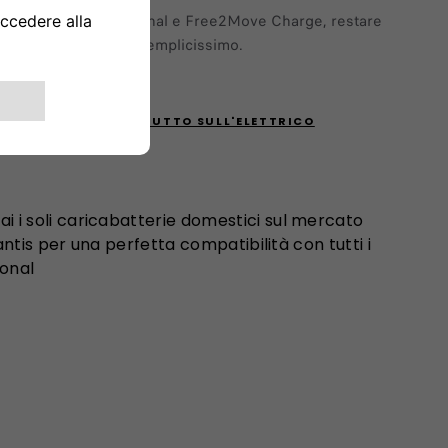
Con Fiat Professional e Free2Move Charge, restare
sempre carichi è semplicissimo.
SCOPRI TUTTO SULL'ELETTRICO
 i soli caricabatterie domestici sul mercato
lantis per una perfetta compatibilità con tutti i
ional