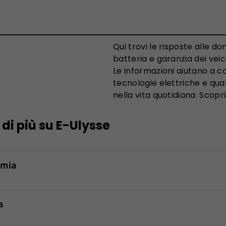
Qui trovi le risposte alle 
batteria e garanzia dei veico
Le informazioni aiutano a 
tecnologie elettriche e qual
nella vita quotidiana. Scopr
 di più su E-Ulysse
mia
a
ali fattori riducono l’autonomia elettrica del veicolo?
utonomia reale può variare rispetto ai valori di omologazione in fun