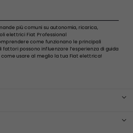
domande più comuni su autonomia, ricarica,
li elettrici Fiat Professional
comprendere come funzionano le principali
i fattori possono influenzare l’esperienza di guida
i come usare al meglio la tua Fiat elettrica!
zione di diversi fattori. Tra i principali rientrano il profilo