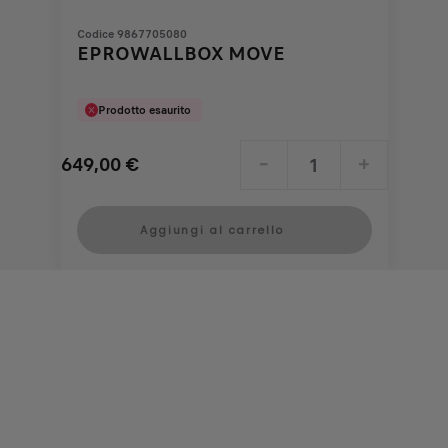
Codice 9867705080
EPROWALLBOX MOVE
Prodotto esaurito
649,00
€
-
+
Price
Quantity
is
updated
Aggiungi al carrello
649,00
to:
€
1