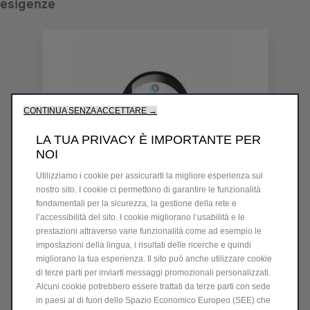
esigenze
CONTINUA SENZA ACCETTARE →
LA TUA PRIVACY È IMPORTANTE PER
NOI
Utilizziamo i cookie per assicurarti la migliore esperienza sul
nostro sito. I cookie ci permettono di garantire le funzionalità
fondamentali per la sicurezza, la gestione della rete e
l’accessibilità del sito. I cookie migliorano l’usabilità e le
Codice 9867704980
prestazioni attraverso varie funzionalità come ad esempio le
EPROWALLBOX FULL
impostazioni della lingua, i risultati delle ricerche e quindi
migliorano la tua esperienza. Il sito può anche utilizzare cookie
di terze parti per inviarti messaggi promozionali personalizzati.
Prodotto esaurito
Alcuni cookie potrebbero essere trattati da terze parti con sede
in paesi al di fuori dello Spazio Economico Europeo (SEE) che