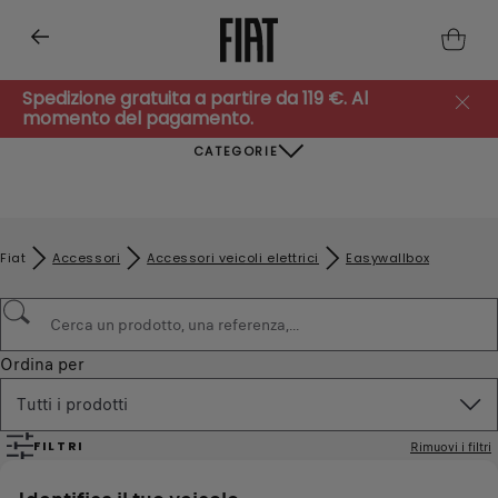
Spedizione gratuita a partire da 119 €. Al
momento del pagamento.
CATEGORIE
Fiat
Accessori
Accessori veicoli elettrici
Easywallbox
Ordina per
Tutti i prodotti
FILTRI
Rimuovi i filtri