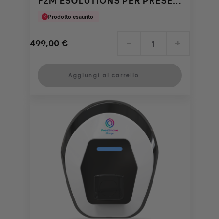
F2M ESOLUTIONS PER PRESE
EF
Prodotto esaurito
499,00
€
-
+
Price
Quantity
is
updated
Aggiungi al carrello
499,00
to:
€
1