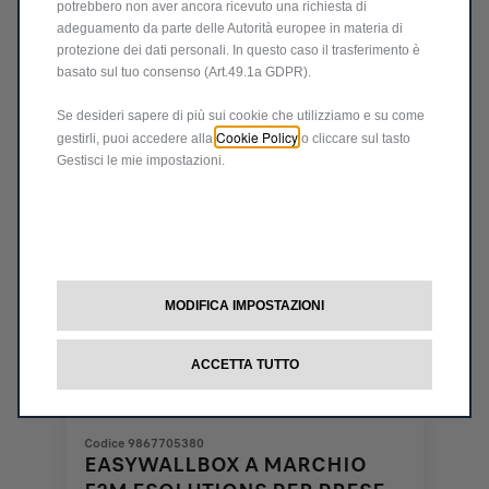
potrebbero non aver ancora ricevuto una richiesta di
799,00
€
-
+
adeguamento da parte delle Autorità europee in materia di
protezione dei dati personali. In questo caso il trasferimento è
Price
Quantity
basato sul tuo consenso (Art.49.1a GDPR).
is
updated
Aggiungi al carrello
799,00
to:
Se desideri sapere di più sui cookie che utilizziamo e su come
€
1
Cookie Policy
gestirli, puoi accedere alla
o cliccare sul tasto
Gestisci le mie impostazioni.
MODIFICA IMPOSTAZIONI
ACCETTA TUTTO
Codice 9867705380
EASYWALLBOX A MARCHIO