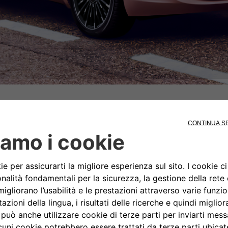
e e facili da usare: basta sfiorare il pulsante nascosto per apri