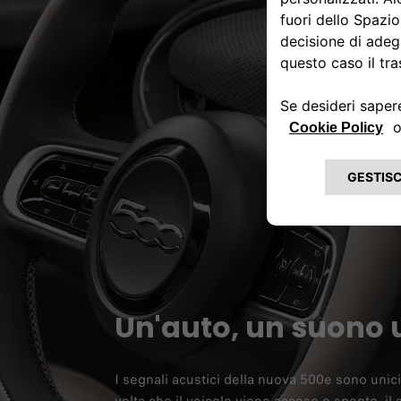
Un'auto, un suono 
I segnali acustici della nuova 500e sono unici 
volta che il veicolo viene acceso o spento, i