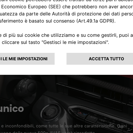
unico
e inconfondibili, come tutte le sue altre caratteristiche. Ogni
l suono della nuova 500e AVAS verrà riprodotto.