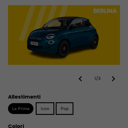
1/3
Allestimenti
La Prima
Icon
Pop
Colori