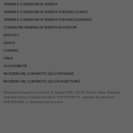
Compra accessori
Finanziamenti
TERMINI E CONDIZIONI DI VENDITA
Ricambi e accessori
News ed eventi
Pandina
Ricambi
Leasing
TERMINI E CONDIZIONI DI VENDITA TOPOLINO (CASH)
Merchandising
Qubo L
Ricambi Fiat
Noleggio e soluzioni di mobilità
TERMINI E CONDIZIONI DI VENDITA TOPOLINO (LEASING)
Fine serie
Servizi e connettività
Ulysse
Compra accessori
Veicoli usati Spoticar
CONDIZIONI GENERALI DI VENDITA ACCESSORI
Serie speciali
E-Ulysse
Veicoli per neopatentati
Offerte esclusive
DATA ACT
Servizi e connettività
Valuta il tuo usato
Servizi esclusivi
Mondo Fiat Pro
Fiat Professional Vans
LEASYS
Pronta Consegna
Soluzioni per i professionisti
Servizi esclusivi
COOKIES
Fine serie
Soluzioni per persone con disabilità
Doblò
Servizi connessi
Videocheck
ITALIA
E-Doblò
Prenota online
Servizi connessi
Fiat Professional
ACCESSIBILITÀ
Scudo
FAQ
RECEDERE DAL CONTRATTO QUI (TOPOLINO)
E-Scudo
Estensione garanzia 1-5 blue hdi motori diesel
Promozioni
RECEDERE DAL CONTRATTO QUI (AUTOVETTURE)
Ducato
Mobilità Elettrica
E-Ducato
Servizi FInanziari
Stellantis Europe S.p.A Corso G. Agnelli 200, 10135 Torino, Italia. Registro
Imprese Torino / Codice Fiscale n. 07973780013. Capitale Sociale Euro
Pandina Van
Compra Online
850.000.000 i.v. Società a unico socio.
Usato
Leasys