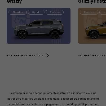
Grizzly
Grizzly Fast
Elettrica
Hybrid
Benzina
Elettrica
H
SCOPRI FIAT GRIZZLY
SCOPRI GRIZZL
Le immagini sono a scopo puramente illustrativo e indicativo e alcune
potrebbero mostrare versioni, allestimenti, accessori e/o equipaggiamenti
disponibili solo su richiesta e a pagamento. I colori disponibili potrebbero