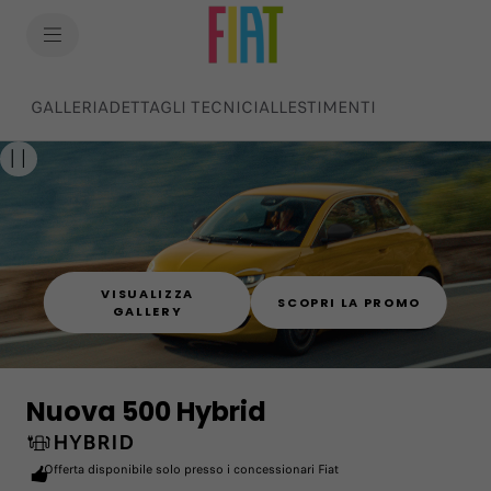
SkiptoContentText
SkiptoNavigationText
GALLERIA
DETTAGLI TECNICI
ALLESTIMENTI
VISUALIZZA
SCOPRI LA PROMO
GALLERY
Nuova 500 Hybrid
HYBRID
Offerta disponibile solo presso i concessionari Fiat