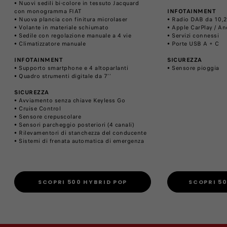
• Nuovi sedili bi-colore in tessuto Jacquard
con monogramma FIAT
INFOTAINMENT
• Nuova plancia con finitura microlaser
• Radio DAB da 10,25
• Volante in materiale schiumato
• Apple CarPlay / An
• Sedile con regolazione manuale a 4 vie
• Servizi connessi
• Climatizzatore manuale
• Porte USB A + C
INFOTAINMENT
SICUREZZA
• Supporto smartphone e 4 altoparlanti
• Sensore pioggia
• Quadro strumenti digitale da 7’’
SICUREZZA
• Avviamento senza chiave Keyless Go
• Cruise Control
• Sensore crepuscolare
• Sensori parcheggio posteriori (4 canali)
• Rilevamentori di stanchezza del conducente
​• Sistemi di frenata automatica di emergenza
SCOPRI 500 HYBRID POP
SCOPRI 5