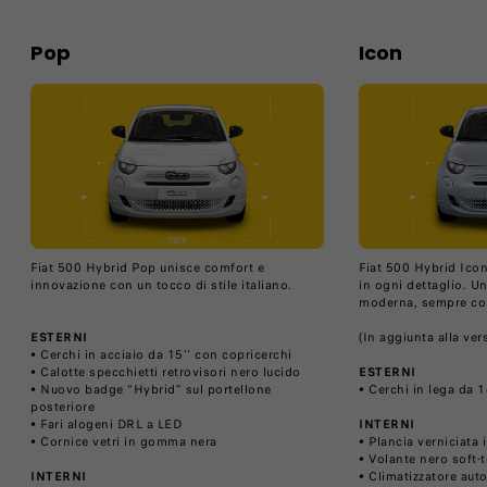
Pop
Icon
Fiat 500 Hybrid Pop unisce comfort e
Fiat 500 Hybrid Icon
innovazione con un tocco di stile italiano.
in ogni dettaglio. U
moderna, sempre con
ESTERNI
(In aggiunta alla ver
• Cerchi in acciaio da 15’’ con copricerchi
• Calotte specchietti retrovisori nero lucido
ESTERNI
• Nuovo badge “Hybrid” sul portellone
• Cerchi in lega da 1
posteriore
• Fari alogeni DRL a LED
INTERNI
• Cornice vetri in gomma nera
• Plancia verniciata i
• Volante nero soft-
INTERNI
• Climatizzatore aut