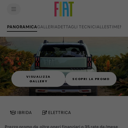
SkiptoContentText
SkiptoNavigationText
PANORAMICA
(active )
GALLERIA
DETTAGLI TECNICI
ALLESTIMENTI
VISUALIZZA
SCOPRI LA PROMO
GALLERY
IBRIDA
ELETTRICA
Prezzo promo da
oltre oneri finanziari o 35 rate da
/mese