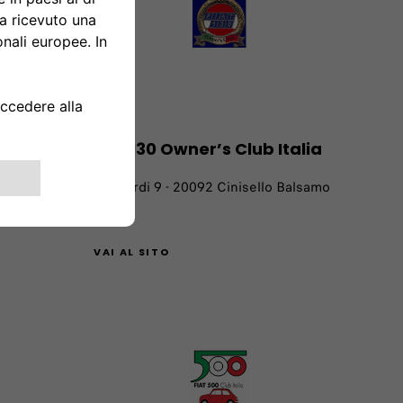
Fiat 130 Owner’s Club Italia
109 -
Via Verdi 9 - 20092 Cinisello Balsamo
(MI)
VAI AL SITO