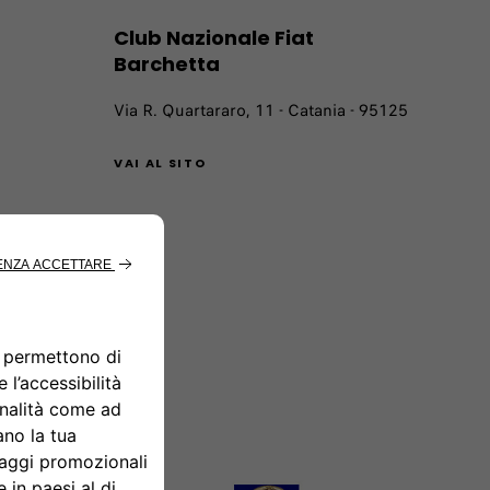
Club Nazionale Fiat
Barchetta
Via R. Quartararo, 11 - Catania - 95125
VAI AL SITO