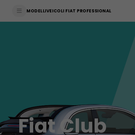
SkiptoContentText
MODELLI
VEICOLI FIAT PROFESSIONAL
SkiptoNavigationText
Fiat Club