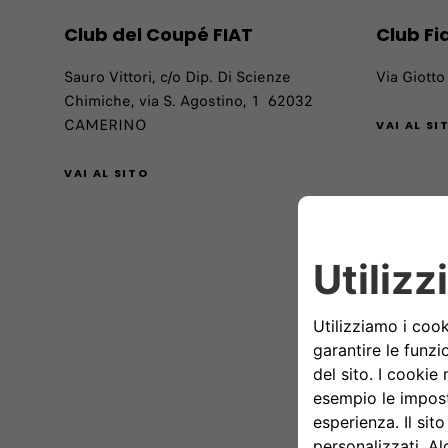
Club del Coupé FIAT
Club Fi
Sauro Vittori, c/o Dip. Di Scienze
Via Giotto
Chimiche, via S. Agostino, 1 62032
CAMERINO
VAI AL SI
VAI AL SITO