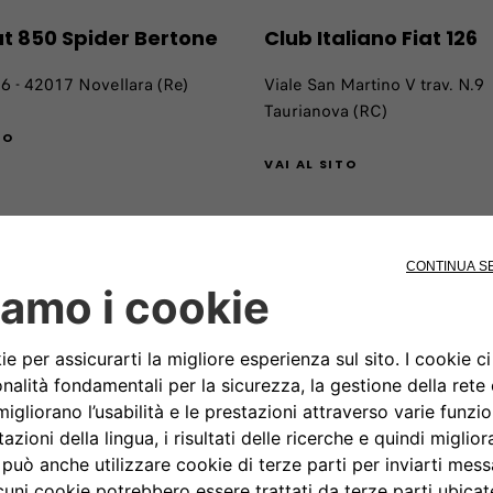
at 850 Spider Bertone
Club Italiano Fiat 126
 6 - 42017 Novellara (Re)
Viale San Martino V trav. N.9
Taurianova (RC)
TO
VAI AL SITO