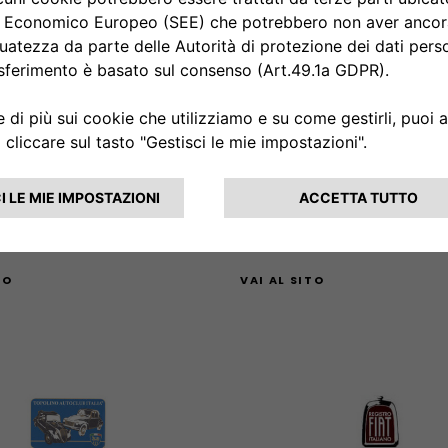
Abarth 500 Friends
Fiat 126 Club Italia
Via Prolungamento Matteotti 
llana 122/A 31010 Fonte (TV)
84087 Sarno (Sa)
TO
VAI AL SITO