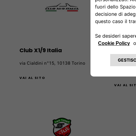
Club X1/9 Italia
Fiat & 
Veneto
via Cialdini n°15, 10138 Torino
Via Caste
VAI AL SITO
VAI AL SI