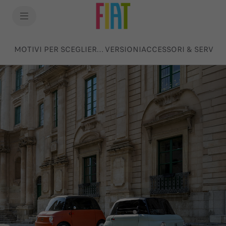
SkiptoContentText
SkiptoNavigationText
MOTIVI PER SCEGLIERLA
VERSIONI
ACCESSORI & SERVIZI