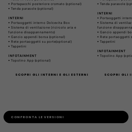
• Portapacchi posteriore cromato (optional)
• Tenda parasole (op
• Tenda parasole (optional)
INTERNI
INTERNI
• Portaoggetti inter
• Portaoggetti interno Dolcevita Box
• Sistema di ventilazi
• Sistema di ventilazione (ricircolo aria e
funzione disappann
funzione disappannamento)
• Gancio appendi bor
• Gancio appendi borsa (optional)
• Rete portaoggetti 
• Rete portaoggetti su porte(optional)
• Tappetini
• Tappetini
INFOTAINMENT
INFOTAINMENT
• Topolino App (opti
• Topolino App (optional)
SCOPRI GLI INTERNI E GLI ESTERNI
SCOPRI GLI I
CONFRONTA LE VERSIONI