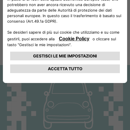
Ispirata ai colori della Riviera, Topolino unisce il blu
intenso del mare al bianco perlato in un’esclusiva
combinazione bicolore. Fresca, leggera e perfetta per
l’estate, la Topolino Nuova Vilebrequin​ Collector's Edition
è fatta per vivere ogni viaggio con stile.
SCOPRI DI PIÙ