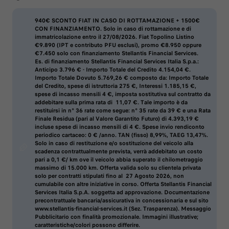
940€ SCONTO FIAT IN CASO DI ROTTAMAZIONE + 1500€
CON FINANZIAMENTO. Solo in caso di rottamazione e di
immatricolazione entro il 27/08/2026. Fiat Topolino Listino
€9.890 (IPT e contributo PFU esclusi), promo €8.950 oppure
€7.450 solo con finanziamento Stellantis Financial Services.
Es. di finanziamento Stellantis Financial Services Italia S.p.a.:
Anticipo 3.796 € - Importo Totale del Credito 4.154,04 €
.
Importo Totale Dovuto 5.769,26 €
composto da: Importo Totale
del Credito, spese di istruttoria 275 €, Interessi 1.185,15 €,
spese di incasso mensili 4 €, imposta sostitutiva sul contratto da
addebitare sulla prima rata di 11,07 €. Tale importo è da
restituirsi in n° 36 rate come segue: n° 35 rate da 39 € e una
Rata
Finale Residua
(pari al Valore Garantito Futuro) di
4.393,19 €
incluse spese di incasso mensili di 4 €. Spese invio rendiconto
periodico cartaceo: 0 € /anno.
TAN (fisso) 8,99%, TAEG 13,47%
.
Solo in caso di restituzione e/o sostituzione del veicolo alla
scadenza contrattualmente prevista, verrà addebitato un
costo
pari a 0,1 €/ km
ove il veicolo abbia superato il
chilometraggio
massimo di 15.000 km
. Offerta valida solo su clientela privata
solo per contratti stipulati fino al 27 Agosto 2026, non
cumulabile con altre iniziative in corso. Offerta Stellantis Financial
Services Italia S.p.A. soggetta ad approvazione. Documentazione
precontrattuale bancaria/assicurativa in concessionaria e sul sito
www.stellantis-financial-services.it (Sez. Trasparenza). Messaggio
Pubblicitario con finalità promozionale. Immagini illustrative;
caratteristiche/colori possono differire.