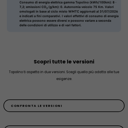
Consumo di energia elettrica gamma Topolino (kWh/100km): 8 -
7,2; emissioni CO
(g/km): 0. Autonomia veicolo 75 Km. Valori
2
omologati in base al ciclo misto WMTC aggiornati al 31/07/2026
e indicati a fini comparativi. I valori effettivi di consumo di energia
elettrica possono essere diversi e possono variare a seconda
delle condizioni di utilizzo e di vari fattori.
Scopri tutte le versioni
Topolino ti aspetta in due versioni. Scegli quella più adatta alle tue
esigenze.
CONFRONTA LE VERSIONI