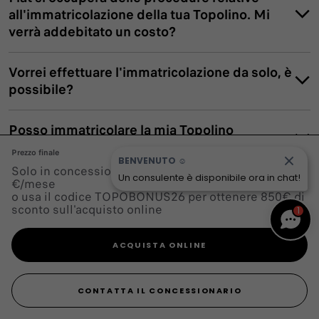
all'immatricolazione della tua Topolino. Mi
verrà addebitato un costo?
Vorrei effettuare l'immatricolazione da solo, è
possibile?
Posso immatricolare la mia Topolino
all'estero?
Prezzo finale
BENVENUTO ☺️
Solo in concessionaria, a partire da 7.450 € o 39
Un consulente è disponibile ora in chat!
€/mese
Quando deve essere assicurato il mio
o usa il codice TOPOBONUS26 per ottenere 850€ di
veicolo?
sconto sull'acquisto online
1
Esiste una soluzione assicurativa per la mia
ACQUISTA ONLINE
Topolino?
CONTATTA IL
ACQUISTA
CONTATTA IL CONCESSIONARIO
CONCESSIONARIO
ONLINE
Posso ricevere assistenza in caso di guasto