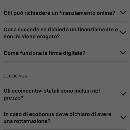
di lavoratore dipendente, Modello Unico e Ricevute di
Presentazione in caso di libero professionista,
Chi può richiedere un finanziamento online?
cedolino pensione in caso di pensionato.
Un documento attestante il codice IBAN (bolletta
utenza domestica/estratto conto/schermata dell’home
Cosa succede se richiedo un finanziamento e
banking)
non mi viene erogato?
Permesso di soggiorno se residente fuori dall'UE
Come funziona la firma digitale?
ECOBONUS
Gli ecoincentivi statali sono inclusi nel
prezzo?
In caso di ecobonus dove dichiaro di avere
una rottamazione?