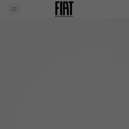
SkiptoContentText
SkiptoNavigationText