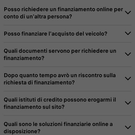
Posso richiedere un finanziamento online per
conto di un'altra persona?
Posso finanziare l'acquisto del veicolo?
Quali documenti servono per richiedere un
finanziamento?
Dopo quanto tempo avrò un riscontro sulla
richiesta di finanziamento?
Quali istituti di credito possono erogarmi il
Documenti di identità con foto, possibilmente la
finanziamento sul sito?
patente o la carta di identità digitale.
Tessera sanitaria.
Un documento che attesti il tuo reddito, in base
Quali sono le soluzioni finanziarie online a
all’occupazione dichiarata: l’ultima busta paga in caso
disposizione?