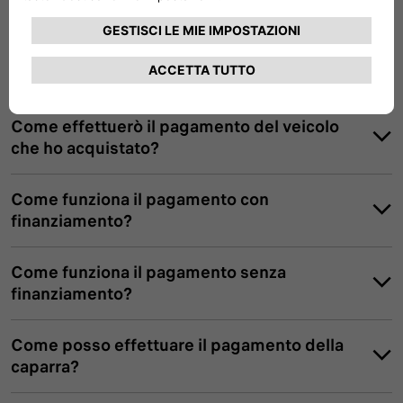
registrazione. Perché?
PURCHASE
Come effettuerò il pagamento del veicolo
che ho acquistato?
Come funziona il pagamento con
finanziamento?
Come funziona il pagamento senza
finanziamento?
Come posso effettuare il pagamento della
caparra?