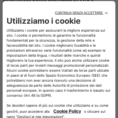
Quali veicoli posso acquistare su FCA e-
shop?
"Cosa significa 'veicolo pronto alla
consegna'?"
Di quali garanzie godono i veicoli?
REGISTRATION
Se ho trovato il veicolo che fa al caso mio,
come posso finalizzare l'acquisto?
Posso cancellare il mio account?
Non ho ancora ricevuto la conferma della mia