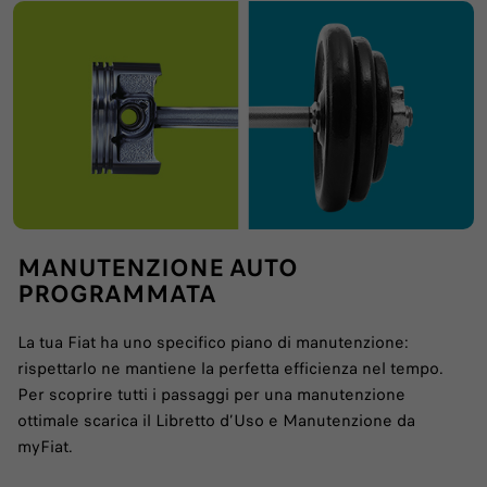
MANUTENZIONE E ASSISTENZA
MANUTENZIONE AUTO
FIAT
PROGRAMMATA
Ci prendiamo cura della tua Fiat come nessun
La tua Fiat ha uno specifico piano di manutenzione:
altro
rispettarlo ne mantiene la perfetta efficienza nel tempo.
Per scoprire tutti i passaggi per una manutenzione
ottimale scarica il Libretto d’Uso e Manutenzione da
SCOPRI DI PIÙ
myFiat.