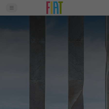
SkiptoContentText
SkiptoNavigationText