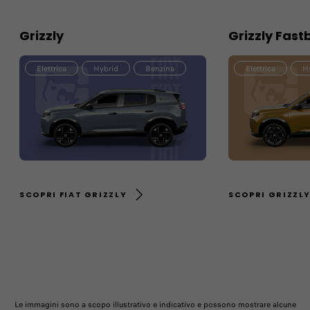
Grizzly
Grizzly Fast
Elettrica
Hybrid
Benzina
Elettrica
H
SCOPRI FIAT GRIZZLY
SCOPRI GRIZZL
Le immagini sono a scopo illustrativo e indicativo e possono mostrare alcune