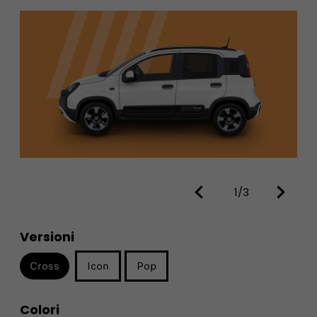
1/3
Versioni
Cross
Icon
Pop
Colori