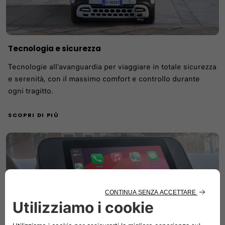
Tecnologia e sicurezza
Tecnologie all'avanguardia per viaggiare in totale sicurezza
e serenità, con il massimo comfort e controllo durante
ogni tragitto.
SCOPRI DI PIÙ