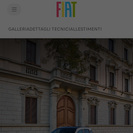
SkiptoContentText
SkiptoNavigationText
GALLERIA
DETTAGLI TECNICI
ALLESTIMENTI