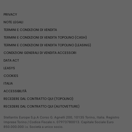
Assistenza stradale
Assistenza veicoli elettrici
600 Benzina
Promozioni Privati
Fiat World
Assistenza veicoli termici e ibridi
600e
Promozioni Business
PRIVACY
Ricambi e accessori
Heritage
Clienti business
600 Hybrid
Acquista online
NOTE LEGALI
Fiat Club
600 Sport
Compra accessori
Finanziamenti
TERMINI E CONDIZIONI DI VENDITA
Ricambi e accessori
News ed eventi
Pandina
Ricambi
Leasing
TERMINI E CONDIZIONI DI VENDITA TOPOLINO (CASH)
Merchandising
Qubo L
Ricambi Fiat
Noleggio e soluzioni di mobilità
TERMINI E CONDIZIONI DI VENDITA TOPOLINO (LEASING)
Fine serie
Servizi e connettività
Ulysse
Compra accessori
Veicoli usati Spoticar
CONDIZIONI GENERALI DI VENDITA ACCESSORI
Serie speciali
E-Ulysse
Veicoli per neopatentati
Offerte esclusive
DATA ACT
Servizi e connettività
Valuta il tuo usato
Servizi esclusivi
Mondo Fiat Pro
Fiat Professional Vans
LEASYS
Pronta Consegna
Soluzioni per i professionisti
Servizi esclusivi
COOKIES
Fine serie
Soluzioni per persone con disabilità
Doblò
Servizi connessi
Videocheck
ITALIA
E-Doblò
Prenota online
Servizi connessi
Fiat Professional
ACCESSIBILITÀ
Scudo
FAQ
RECEDERE DAL CONTRATTO QUI (TOPOLINO)
E-Scudo
Estensione garanzia 1-5 blue hdi motori diesel
Promozioni
RECEDERE DAL CONTRATTO QUI (AUTOVETTURE)
Ducato
Mobilità Elettrica
E-Ducato
Servizi FInanziari
Stellantis Europe S.p.A Corso G. Agnelli 200, 10135 Torino, Italia. Registro
Imprese Torino / Codice Fiscale n. 07973780013. Capitale Sociale Euro
Pandina Van
Compra Online
850.000.000 i.v. Società a unico socio.
Usato