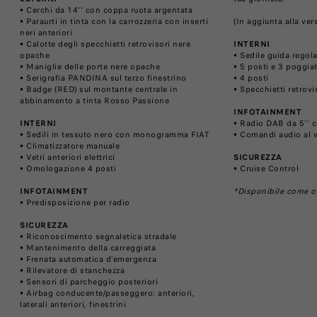
• Cerchi da 14'' con coppa ruota argentata
• Paraurti in tinta con la carrozzeria con inserti
(In aggiunta alla ver
neri anteriori
• Calotte degli specchietti retrovisori nere
INTERNI
opache
• Sedile guida regola
• Maniglie delle porte nere opache
• 5 posti e 3 poggiat
• Serigrafia PANDINA sul terzo finestrino
• 4 posti
• Badge (RED) sul montante centrale in
• Specchietti retrovis
abbinamento a tinta Rosso Passione
INFOTAINMENT
INTERNI
• Radio DAB da 5’’ 
• Sedili in tessuto nero con monogramma FIAT
• Comandi audio al 
• Climatizzatore manuale
• Vetri anteriori elettrici
SICUREZZA
• Omologazione 4 posti
• Cruise Control
INFOTAINMENT
*Disponibile come o
• Predisposizione per radio
SICUREZZA
• Riconoscimento segnaletica stradale
• Mantenimento della carreggiata
• Frenata automatica d’emergenza
• Rilevatore di stanchezza
• Sensori di parcheggio posteriori
• Airbag conducente/passeggero: anteriori,
laterali anteriori, finestrini