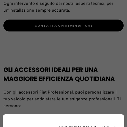
Ogni intervento è seguito dai nostri esperti tecnici, per
un’installazione sempre accurata.
CONTATTA UN RIVENDITORE
GLI ACCESSORI IDEALI PER UNA
MAGGIORE EFFICIENZA QUOTIDIANA
Con gli accessori Fiat Professional, puoi personalizzare il
tuo veicolo per soddisfare le tue esigenze professionali. Ti
servono:
Barre portatutto per trasportare oggetti ingombranti?
Scale specifiche?