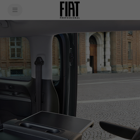
SkiptoContentText
SkiptoNavigationText