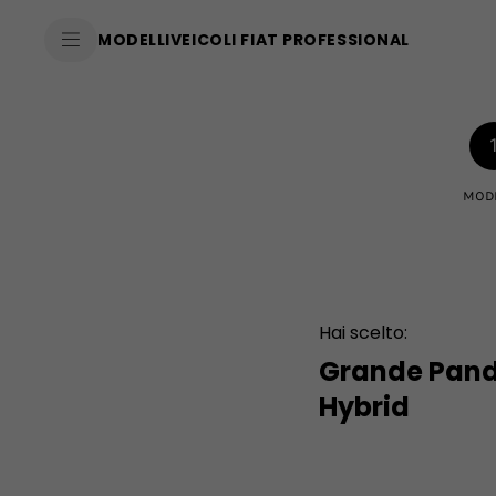
SkiptoContentText
MODELLI
VEICOLI FIAT PROFESSIONAL
SkiptoNavigationText
MOD
Hai scelto:
Grande Pan
Hybrid