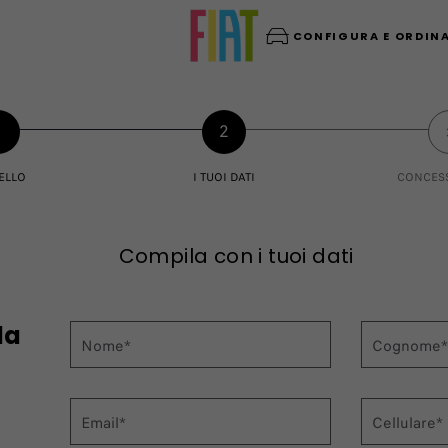
CONFIGURA E ORDIN
1
2
ELLO
I TUOI DATI
CONCES
Compila con i tuoi dati
da
Nome*
Cognome
Email*
Cellulare*