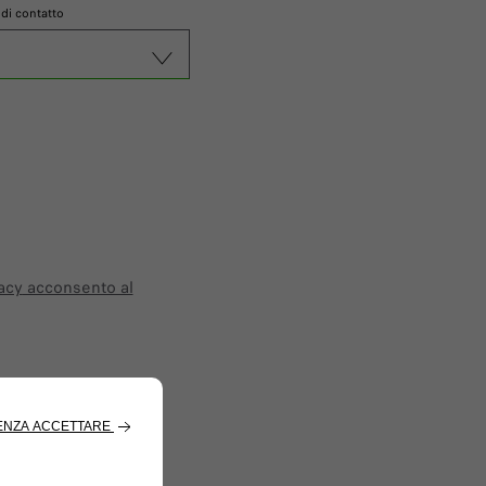
 di contatto
acy
acconsento al