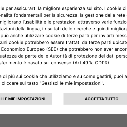
Ottieni offerte migliori!
Acconsento
Non acconsento
Unisciti ai nostri Partners!
Invia