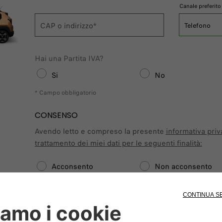
Canale preferito
CAP o indirizzo*
Telefono
Hai una Partita IVA?
Si
No
* Campo obbligatorio
CONSENSO
Avendo letto e compreso la presente
informativa priv
trattamento dei miei dati per le seguenti finalità:
Acconsento
Non acconsento
Restiamo in contatto!
Acconsento
Non acconsento