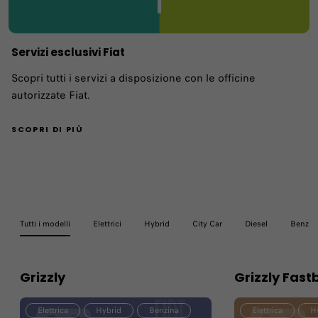
Servizi esclusivi Fiat
Scopri tutti i servizi a disposizione con le officine
autorizzate Fiat.
SCOPRI DI PIÙ
Tutti i modelli
Elettrici
Hybrid
City Car
Diesel
Benzin
Grizzly
Grizzly Fast
Elettrica
Hybrid
Benzina
Elettrica
H