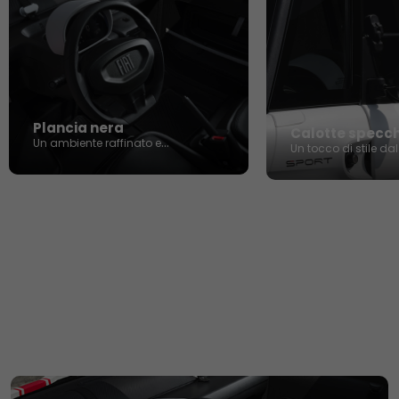
Plancia nera
Calotte specchi
Un ambiente raffinato e
Un tocco di stile da
contemporaneo.