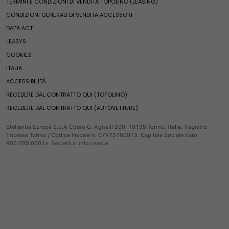
TERMINI E CONDIZIONI DI VENDITA TOPOLINO (LEASING)
Fine serie
Servizi e connettività
Ulysse
Compra accessori
Veicoli usati Spoticar
CONDIZIONI GENERALI DI VENDITA ACCESSORI
Serie speciali
E-Ulysse
Veicoli per neopatentati
Offerte esclusive
DATA ACT
Servizi e connettività
Valuta il tuo usato
Servizi esclusivi
Mondo Fiat Pro
Fiat Professional Vans
LEASYS
Pronta Consegna
Soluzioni per i professionisti
Servizi esclusivi
COOKIES
Fine serie
Soluzioni per persone con disabilità
Doblò
Servizi connessi
Videocheck
ITALIA
E-Doblò
Prenota online
Servizi connessi
Fiat Professional
ACCESSIBILITÀ
Scudo
FAQ
RECEDERE DAL CONTRATTO QUI (TOPOLINO)
E-Scudo
Estensione garanzia 1-5 blue hdi motori diesel
Promozioni
RECEDERE DAL CONTRATTO QUI (AUTOVETTURE)
Ducato
Mobilità Elettrica
E-Ducato
Servizi FInanziari
Stellantis Europe S.p.A Corso G. Agnelli 200, 10135 Torino, Italia. Registro
Imprese Torino / Codice Fiscale n. 07973780013. Capitale Sociale Euro
Pandina Van
Compra Online
850.000.000 i.v. Società a unico socio.
Usato
Leasys
BENVENUTO ☺️