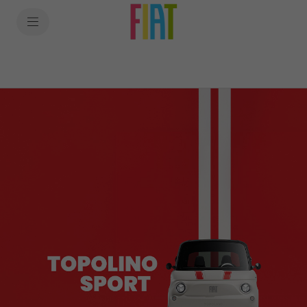
SkiptoContentText
SkiptoNavigationText