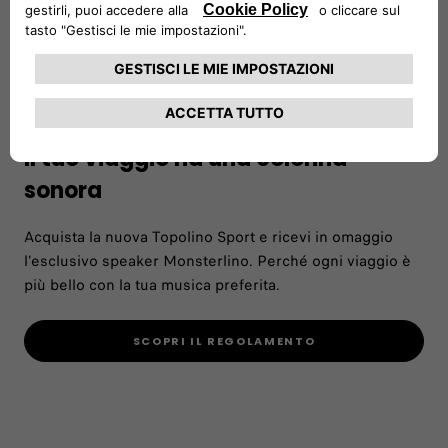
Il tuo viaggio ha una colonna
sonora
Acquista la nuova Topolino Sport e ricevi in omaggio
l’esclusivo speaker Monsterlino. Perché ogni viaggio è
più bello con la tua musica preferita.
SCOPRI IL REGOLAMENTO