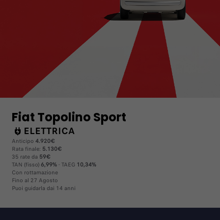
Fiat Topolino Sport
ELETTRICA
Anticipo
4.920€
Rata finale:
5.130€
35 rate da
59€
TAN (fisso)
6,99%
- TAEG
10,34%
Con rottamazione
Fino al 27 Agosto
Puoi guidarla dai 14 anni