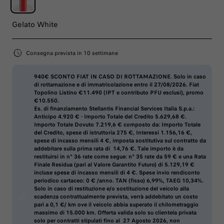
Gelato White
Consegna prevista in 10 settimane
940€ SCONTO FIAT IN CASO DI ROTTAMAZIONE. Solo in caso
di rottamazione e di immatricolazione entro il 27/08/2026. Fiat
Topolino Listino €11.490 (IPT e contributo PFU esclusi), promo
€10.550.
Es. di finanziamento Stellantis Financial Services Italia S.p.a.:
Anticipo 4.920 € - Importo Totale del Credito 5.629,68 €.
Importo Totale Dovuto 7.219,6 €
composto da: Importo Totale
del Credito, spese di istruttoria 275 €, Interessi 1.156,16 €,
spese di incasso mensili 4 €, imposta sostitutiva sul contratto da
addebitare sulla prima rata di 14,76 €. Tale importo è da
restituirsi in n° 36 rate come segue: n° 35 rate da 59 € e una
Rata
Finale Residua
(pari al Valore Garantito Futuro) di
5.129,19 €
incluse spese di incasso mensili di 4 €. Spese invio rendiconto
periodico cartaceo: 0 € /anno.
TAN (fisso) 6,99%, TAEG 10,34%
.
Solo in caso di restituzione e/o sostituzione del veicolo alla
scadenza contrattualmente prevista, verrà addebitato un
costo
pari a 0,1 €/ km
ove il veicolo abbia superato il
chilometraggio
massimo di 15.000 km
. Offerta valida solo su clientela privata
solo per contratti stipulati fino al 27 Agosto 2026, non