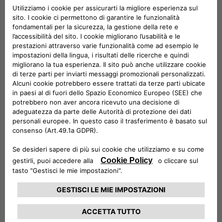
CAP o indirizzo*
Canale preferito di contatto
Telefono
Hai una Partita IVA?
Si
No
* Campo obbligatorio
CONSENSO
Avendo letto e compreso la presente
informativa privacy
acconsento al trattamento dei miei dati per le seguenti
finalità:
Acconsento