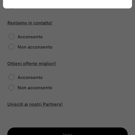
Non acconsento
Restiamo in contatto!
Acconsento
Non acconsento
Ottieni offerte migliori!
Acconsento
Non acconsento
Unisciti ai nostri Partners!
Invia