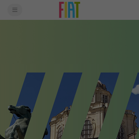
SkiptoContentText
SkiptoNavigationText