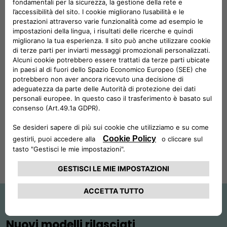
Essere un'icona significa essere memorabile, proprio come
lo è stata la 500 Dolcevita. La 500 Dolcevita era la versione
più completa e al top della gamma, che riuniva il meglio del
comfort, della tecnologia e dello stile iconico della 500,
tutto insieme. È stata realizzata per coloro che cercano di
evocare l'icona dentro di sé. Per farlo, bastava guidare una
Dolcevita.
TROVA IL TUO CONCESSIONARIO
Nuovi modelli rilasciati