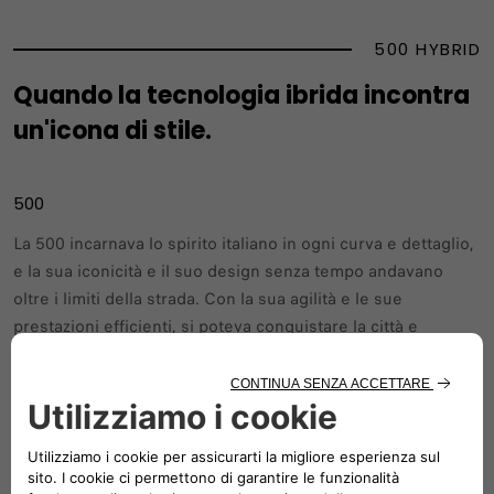
500 HYBRID
Quando la tecnologia ibrida incontra
un'icona di stile.
500
La 500 incarnava lo spirito italiano in ogni curva e dettaglio,
e la sua iconicità e il suo design senza tempo andavano
oltre i limiti della strada. Con la sua agilità e le sue
prestazioni efficienti, si poteva conquistare la città e
intraprendere un viaggio di stile e avventura fatto solo per
coloro che volevano scoprire il vero significato di guidare
un simbolo italiano intramontabile.
500 DOLCEVITA