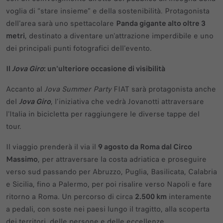
voglia di “stare insieme” e della sostenibilità. Protagonista
dell'area sarà uno spettacolare
Panda gigante alto oltre 3
metri
, destinato a diventare un'attrazione imperdibile e uno
dei principali punti fotografici dell'evento.
Il
Jova Giro
: un'ulteriore occasione di visibilità
Accanto al
Jova Summer Party
FIAT sarà protagonista anche
del
Jova Giro
, l’iniziativa che vedrà Jovanotti attraversare
l'Italia in bicicletta per raggiungere le diverse tappe del
tour.
Il viaggio prenderà il via il
9 agosto da Roma dal Circo
Massimo
, per attraversare la costa adriatica e proseguire
verso sud passando per Abruzzo, Puglia, Basilicata, Calabria
e Sicilia, fino a Palermo, per poi risalire verso Napoli e fare
ritorno a Roma. Un percorso di circa
2.500 km
interamente
a pedali, con soste nei paesi lungo il tragitto, alla scoperta
dei territori, delle persone e delle eccellenze