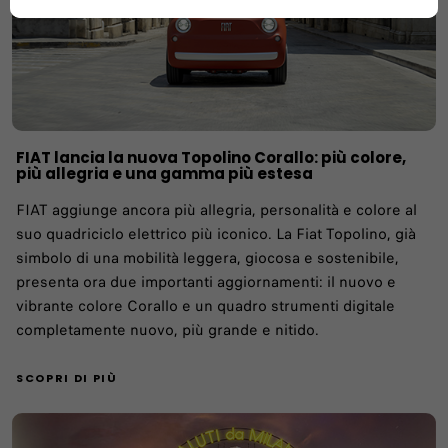
FIAT lancia la nuova Topolino Corallo: più colore,
più allegria e una gamma più estesa
FIAT aggiunge ancora più allegria, personalità e colore al
suo quadriciclo elettrico più iconico. La Fiat Topolino, già
simbolo di una mobilità leggera, giocosa e sostenibile,
presenta ora due importanti aggiornamenti: il nuovo e
vibrante colore Corallo e un quadro strumenti digitale
completamente nuovo, più grande e nitido.
SCOPRI DI PIÙ