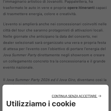
l'immaginario artistico di Jovanotti. Pappalettera, ha
trasformato le auto in vere e proprie
opere itineranti
capaci
di trasmettere energia, colore e creatività.
L’evento si amplierà anche nei concessionari coinvolti nelle
città del tour che saranno protagonisti di attivazioni locali.
Nelle giornate che anticipano la data del concerto, nei
dealer selezionati sarà organizzato una vera e propria festa
di attesa per l’evento con l'obiettivo di portare l'energia del
Jova Summer Party
direttamente negli showroom e creare
un collegamento concreto tra la concessionaria e il grande
evento nazionale.
Il
Jova Summer Party 2026 ed il Jova Giro,
diventano così la
piattaforma ideale per raccontare — attraverso musica,
divertimento e comunità — l’evoluzione di un brand che
mette al centro i valori di positività, libertà e italianità.
CALENDARIO CONCERTI