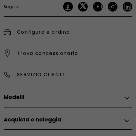
Seguici
Configura e ordina
Trova concessionario
SERVIZIO CLIENTI
Modelli
Fiat
Acquista o noleggia
Grizzly
Grizzly Fastback
Mobilità elettrica
Grande Panda Benzina