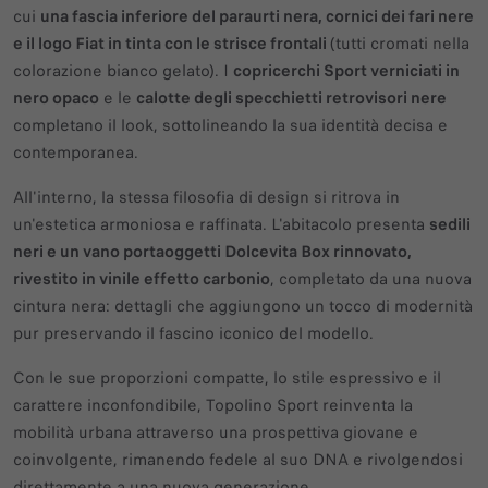
cui
una fascia inferiore del paraurti nera, cornici dei fari nere
e il logo Fiat in tinta con le strisce frontali
(tutti cromati nella
colorazione bianco gelato). I
copricerchi Sport verniciati in
nero opaco
e le
calotte degli specchietti retrovisori nere
completano il look, sottolineando la sua identità decisa e
contemporanea.
All'interno, la stessa filosofia di design si ritrova in
un'estetica armoniosa e raffinata. L'abitacolo presenta
sedili
neri e un vano portaoggetti Dolcevita Box rinnovato,
rivestito in vinile effetto carbonio
, completato da una nuova
cintura nera: dettagli che aggiungono un tocco di modernità
pur preservando il fascino iconico del modello.
Con le sue proporzioni compatte, lo stile espressivo e il
carattere inconfondibile, Topolino Sport reinventa la
mobilità urbana attraverso una prospettiva giovane e
coinvolgente, rimanendo fedele al suo DNA e rivolgendosi
direttamente a una nuova generazione.