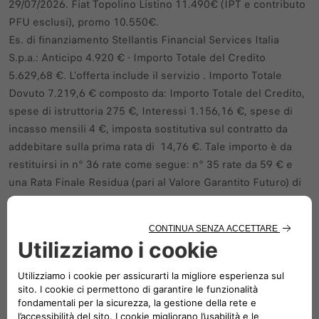
29/07/2026. Fiat Topolino Listino 11.490€ (IPT e contributo
PFU esclusi), promo 10.550€.
Es. di finanziamento Stellantis Financial Services Italia
S.p.a.: Anticipo 4.920 € - Importo Totale del Credito
5.629,68 €. L'offerta include il servizio . Importo Totale
Dovuto 7.219,6 € composto da: Importo Totale del Credito,
spese di istruttoria 275 €, Interessi 1.156,16 €, spese di
incasso mensili 4 €, imposta sostitutiva sul contratto da
addebitare sulla prima rata di 14,76 €. Tale importo è da
restituirsi in n° 36 rate come segue: n° 35 rate da 59 € e
una Rata Finale Residua (pari al Valore Garantito Futuro) di
5.129,19 € incluse spese di incasso mensili di 4 €. Spese
invio rendiconto periodico cartaceo: 0 € /anno. TAN (fisso)
6,99%, TAEG 10,34%. Solo in caso di restituzione e/o
sostituzione del veicolo alla scadenza contrattualmente
prevista, verrà addebitato un costo pari a 0,1 €/ km ove il
veicolo abbia superato il chilometraggio massimo di 15.000
km.