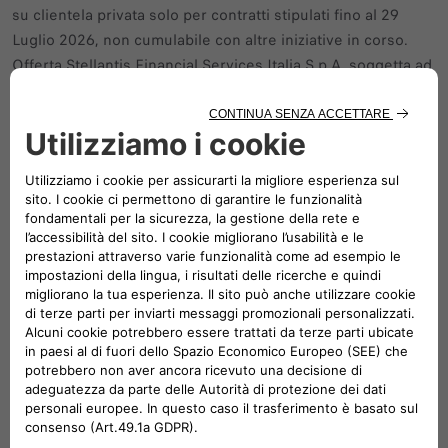
su clientela privata solo per contratti stipulati fino al 29
Luglio 2026, non cumulabile con altre iniziative in corso.
Offerta Stellantis Financial Services Italia S.p.A. soggetta ad
approvazione. Documentazione precontrattuale
bancaria/assicurativa in concessionaria e sul sito
www.stellantis-financial-services.it
(Sez. Trasparenza).
Messaggio Pubblicitario con finalità promozionale.
Immagini illustrative; caratteristiche/colori possono
differire. Consumo di energia elettrica gamma Topolino
(kWh/100km): 8 - 7,2; emissioni CO2 (g/km): 0. Autonomia
veicolo 75 Km. Valori omologati in base al ciclo misto
WMTC aggiornati al 30/06/2026 e indicati a fini comparativi.
I valori effettivi di consumo di energia elettrica possono
essere diversi e possono variare a seconda delle condizioni
di utilizzo e di vari fattori.