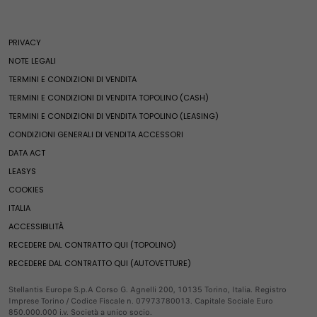
Mondo Fiat
Assistenza stradale
Assistenza veicoli elettrici
600 Benzina
Promozioni Privati
Fiat World
Assistenza veicoli termici e ibridi
600e
Promozioni Business
PRIVACY
Ricambi e accessori
Heritage
Clienti business
600 Hybrid
Acquista online
NOTE LEGALI
Fiat Club
600 Sport
Compra accessori
Finanziamenti
TERMINI E CONDIZIONI DI VENDITA
Ricambi e accessori
News ed eventi
Pandina
Ricambi
Leasing
TERMINI E CONDIZIONI DI VENDITA TOPOLINO (CASH)
Merchandising
Qubo L
Ricambi Fiat
Noleggio e soluzioni di mobilità
TERMINI E CONDIZIONI DI VENDITA TOPOLINO (LEASING)
Fine serie
Servizi e connettività
Ulysse
Compra accessori
Veicoli usati Spoticar
CONDIZIONI GENERALI DI VENDITA ACCESSORI
Serie speciali
E-Ulysse
Veicoli per neopatentati
Offerte esclusive
DATA ACT
Servizi e connettività
Valuta il tuo usato
Servizi esclusivi
Mondo Fiat Pro
Fiat Professional Vans
LEASYS
Pronta Consegna
Soluzioni per i professionisti
Servizi esclusivi
COOKIES
Fine serie
Soluzioni per persone con disabilità
Doblò
Servizi connessi
Videocheck
ITALIA
E-Doblò
Prenota online
Servizi connessi
Fiat Professional
ACCESSIBILITÀ
Scudo
FAQ
RECEDERE DAL CONTRATTO QUI (TOPOLINO)
E-Scudo
Estensione garanzia 1-5 blue hdi motori diesel
Promozioni
RECEDERE DAL CONTRATTO QUI (AUTOVETTURE)
Ducato
Mobilità Elettrica
E-Ducato
Servizi FInanziari
Stellantis Europe S.p.A Corso G. Agnelli 200, 10135 Torino, Italia. Registro
Imprese Torino / Codice Fiscale n. 07973780013. Capitale Sociale Euro
Pandina Van
Compra Online
850.000.000 i.v. Società a unico socio.