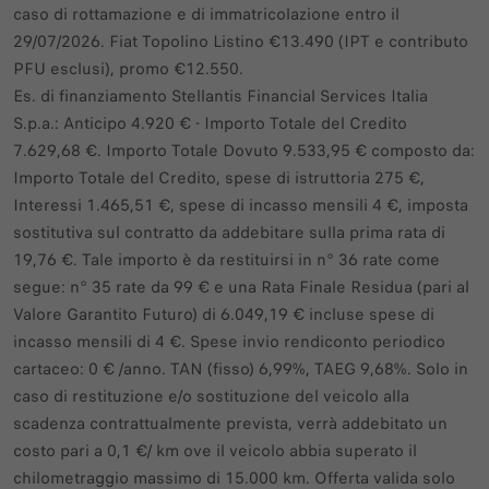
caso di rottamazione e di immatricolazione entro il
29/07/2026. Fiat Topolino Listino €13.490 (IPT e contributo
PFU esclusi), promo €12.550.
Es. di finanziamento Stellantis Financial Services Italia
S.p.a.: Anticipo 4.920 € - Importo Totale del Credito
7.629,68 €. Importo Totale Dovuto 9.533,95 € composto da:
Importo Totale del Credito, spese di istruttoria 275 €,
Interessi 1.465,51 €, spese di incasso mensili 4 €, imposta
sostitutiva sul contratto da addebitare sulla prima rata di
19,76 €. Tale importo è da restituirsi in n° 36 rate come
segue: n° 35 rate da 99 € e una Rata Finale Residua (pari al
Valore Garantito Futuro) di 6.049,19 € incluse spese di
incasso mensili di 4 €. Spese invio rendiconto periodico
cartaceo: 0 € /anno. TAN (fisso) 6,99%, TAEG 9,68%. Solo in
caso di restituzione e/o sostituzione del veicolo alla
scadenza contrattualmente prevista, verrà addebitato un
costo pari a 0,1 €/ km ove il veicolo abbia superato il
chilometraggio massimo di 15.000 km. Offerta valida solo