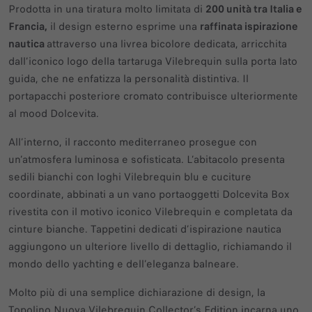
Prodotta in una tiratura molto limitata di
200 unità tra Italia e
Francia,
il design esterno esprime una
raffinata ispirazione
nautica
attraverso una livrea bicolore dedicata, arricchita
dall’iconico logo della tartaruga Vilebrequin sulla porta lato
guida, che ne enfatizza la personalità distintiva. Il
portapacchi posteriore cromato contribuisce ulteriormente
al mood Dolcevita.
All’interno, il racconto mediterraneo prosegue con
un’atmosfera luminosa e sofisticata. L’abitacolo presenta
sedili bianchi con loghi Vilebrequin blu e cuciture
coordinate, abbinati a un vano portaoggetti Dolcevita Box
rivestita con il motivo iconico Vilebrequin e completata da
cinture bianche. Tappetini dedicati d’ispirazione nautica
aggiungono un ulteriore livello di dettaglio, richiamando il
mondo dello yachting e dell’eleganza balneare.
Molto più di una semplice dichiarazione di design, la
Topolino Nuova Vilebrequin Collector’s Edition incarna uno