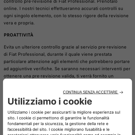
controllo pre-revisione di Fiat Professional. Prenotalo
online. I nostri tecnici effettueranno accurati controlli su
ogni singolo elemento, con lo stesso rigore della revisione
vera e propria.
PROATTIVITÀ
Evita un ulteriore controllo grazie al servizio pre-revisione
di Fiat Professional, durante il quale viene prestata
particolare attenzione agli elementi che potrebbero portare
ad aggiuntive verifiche. Se saranno necessari interventi per
ottenere una pre-revisione valida, ti verrà fornito un
preventivo senza alcun costo.