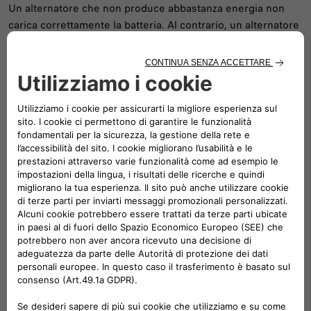
Un alternatore che non produce abbastanza energia non
carica correttamente la batteria. Al contrario, un alternatore
che produce troppa energia sovraccarica la batteria e la
consuma prematuramente. Infine, i collegamenti difettosi
possono provocare correnti di dispersione che accelerano
la scarica della batteria.
TEMPERATURE ESTREME
Le temperature estreme danneggiano le celle a
combustibile della batteria, riducendo la conduttività
dell'elettrolita (miscela di acqua e acido). La batteria viene
quindi compromessa e si deteriora.