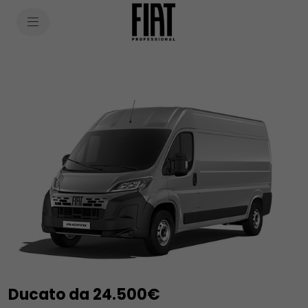
SkiptoContentText
SkiptoNavigationText
Ducato da 24.500€