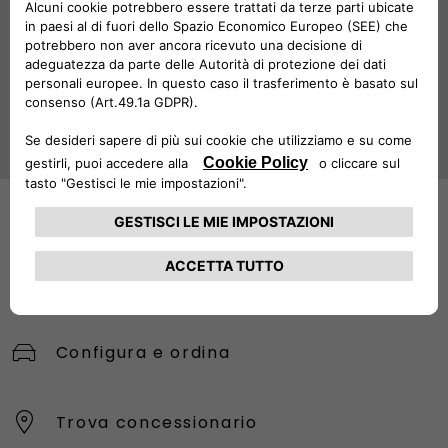
soggetta ad approvazione. Documentazione precontrattuale
bancaria/assicurativa in concessionaria e sul sito
www.stellantis-financial-services.it (Sez. Trasparenza).
Messaggio Pubblicitario con finalità promozionale
Consumo di carburante ciclo misto DUCATO FURGONE
LASTRATO 30 L2H1 120CV 2.2 Diesel Manuale (l/100 km): 8,3 ;
emissioni CO
(g/km): 220. Valori omologati in base al ciclo
2
misto WLTP aggiornati all'1/12/2024 e indicati a fini
comparativi. I valori effettivi di consumo di carburante ed
energia e autonomia elettrica ed emissioni di CO
possono
2
variare ed essere sensibilmente diversi in base alle condizioni
d’uso e vari fattori quali: optional, frequenza di ricarica,
temperatura, stile di guida, velocità, peso totale a terra del
Configura e ordina
veicolo, uso di equipaggiamenti (aria condizionata, radio,
navigatore, luci ecc.), condizioni dei pneumatici, della strada e
climatiche, ecc.
Trova concessionario