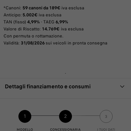
*Canoni:
59 canoni da 189€
iva esclusa
Anticipo:
5.002€
iva esclusa
TAN (fisso)
4,99%
- TAEG
6,99%
Valore di Riscatto:
14.769€
iva esclusa
Con permuta o rottamazione.
Validità:
31/08/2026
sui veicoli in pronta consegna
Dettagli finanziamento e consumi
DETTAGLIO PROMOZIONE
Es. di leasing finanziario Evolease su DUCATO FURGONE
1
2
LASTRATO 30 L2H1 120CV 2.2 Diesel Manuale: Prezzo di
3
Listino 34.250 € (Messa su strada, IPT e contributo PFU
esclusi), Prezzo Promo 24.500 €. Valore fornitura 24.500 €:
MODELLO
CONCESSIONARIA
I TUOI DATI