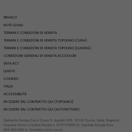
Mondo Fiat
Assistenza stradale
Assistenza veicoli elettrici
600 Benzina
Promozioni Privati
Fiat World
Assistenza veicoli termici e ibridi
600e
Promozioni Business
PRIVACY
Ricambi e accessori
Heritage
Clienti business
600 Hybrid
Acquista online
NOTE LEGALI
Fiat Club
600 Sport
Compra accessori
Finanziamenti
TERMINI E CONDIZIONI DI VENDITA
Ricambi e accessori
News ed eventi
Pandina
Ricambi
Leasing
TERMINI E CONDIZIONI DI VENDITA TOPOLINO (CASH)
Merchandising
Qubo L
Ricambi Fiat
Noleggio e soluzioni di mobilità
TERMINI E CONDIZIONI DI VENDITA TOPOLINO (LEASING)
Fine serie
Servizi e connettività
Ulysse
Compra accessori
Veicoli usati Spoticar
CONDIZIONI GENERALI DI VENDITA ACCESSORI
Serie speciali
E-Ulysse
Veicoli per neopatentati
Offerte esclusive
DATA ACT
Servizi e connettività
Valuta il tuo usato
Servizi esclusivi
Mondo Fiat Pro
Fiat Professional Vans
LEASYS
Pronta Consegna
Soluzioni per i professionisti
Servizi esclusivi
COOKIES
Fine serie
Soluzioni per persone con disabilità
Doblò
Servizi connessi
Videocheck
ITALIA
E-Doblò
Prenota online
Servizi connessi
Fiat Professional
ACCESSIBILITÀ
Scudo
FAQ
RECEDERE DAL CONTRATTO QUI (TOPOLINO)
E-Scudo
Estensione garanzia 1-5 blue hdi motori diesel
Promozioni
RECEDERE DAL CONTRATTO QUI (AUTOVETTURE)
Ducato
Mobilità Elettrica
E-Ducato
Servizi FInanziari
Stellantis Europe S.p.A Corso G. Agnelli 200, 10135 Torino, Italia. Registro
Imprese Torino / Codice Fiscale n. 07973780013. Capitale Sociale Euro
Pandina Van
Compra Online
850.000.000 i.v. Società a unico socio.