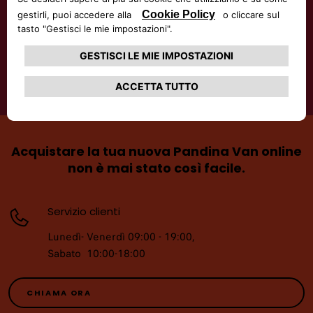
TROVA UN CONCESSIONARIO
CONFIGURA E ORDINA ONLINE
Acquistare la tua nuova Pandina Van online
non è mai stato così facile.
Servizio clienti
Lunedì- Venerdì 09:00 - 19:00,
Sabato 10:00-18:00
CHIAMA ORA