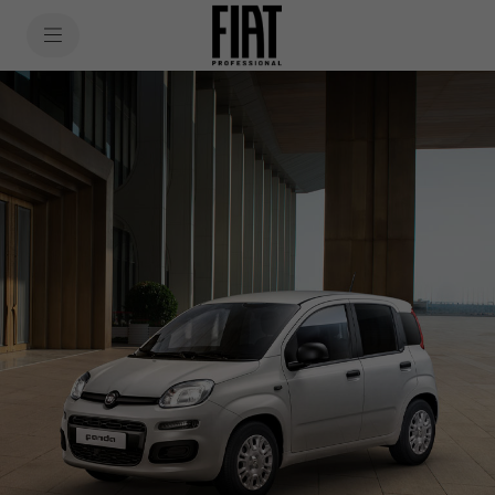
SkiptoContentText
PANDA VAN
SkiptoNavigationText