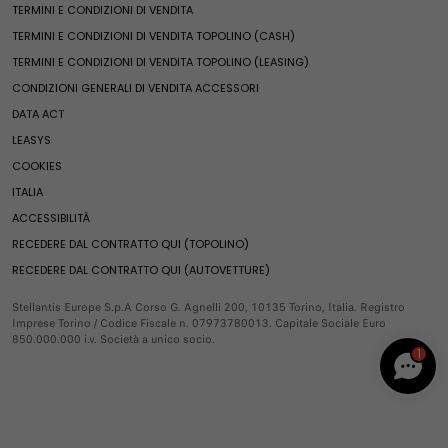
Finanziamenti
TERMINI E CONDIZIONI DI VENDITA
Ricambi e accessori
News ed eventi
Pandina
Ricambi
Leasing
TERMINI E CONDIZIONI DI VENDITA TOPOLINO (CASH)
Merchandising
Qubo L
Ricambi Fiat
Noleggio e soluzioni di mobilità
TERMINI E CONDIZIONI DI VENDITA TOPOLINO (LEASING)
Fine serie
Servizi e connettività
Ulysse
Compra accessori
Veicoli usati Spoticar
CONDIZIONI GENERALI DI VENDITA ACCESSORI
Serie speciali
E-Ulysse
Veicoli per neopatentati
Offerte esclusive
DATA ACT
Servizi e connettività
Valuta il tuo usato
Servizi esclusivi
Mondo Fiat Pro
Fiat Professional Vans
LEASYS
Pronta Consegna
Soluzioni per i professionisti
Servizi esclusivi
COOKIES
Fine serie
Soluzioni per persone con disabilità
Doblò
Servizi connessi
Videocheck
ITALIA
E-Doblò
Prenota online
Servizi connessi
Fiat Professional
ACCESSIBILITÀ
Scudo
FAQ
RECEDERE DAL CONTRATTO QUI (TOPOLINO)
E-Scudo
Estensione garanzia 1-5 blue hdi motori diesel
Promozioni
RECEDERE DAL CONTRATTO QUI (AUTOVETTURE)
Ducato
Mobilità Elettrica
BENVENUTO ☺️
E-Ducato
Servizi FInanziari
Un consulente è disponibile ora in chat!
Stellantis Europe S.p.A Corso G. Agnelli 200, 10135 Torino, Italia. Registro
Imprese Torino / Codice Fiscale n. 07973780013. Capitale Sociale Euro
Pandina Van
Compra Online
850.000.000 i.v. Società a unico socio.
1
Usato
Leasys