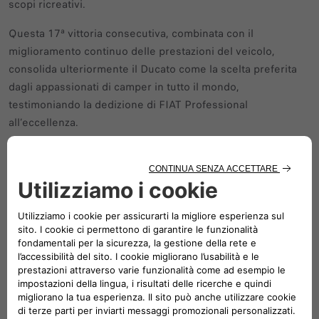
scopi ricreativi.
Questa 17ª vittoria consecutiva, combinata con il
miglioramento continuo delle prestazioni del veicolo,
consolida ulteriormente il Ducato come la scelta preferita
dagli appassionati di camper in tutto il mondo,
testimoniando la dedizione di FIAT Professional
all’eccellenza.
(*) Associazione dell’Industria del Caravanning (CIVD) sulle
immatricolazioni di camper in Germania per il periodo
gennaio 2024 - dicembre 2024
Leggi di più