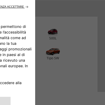
CERCA
500
500L
Tipo 5 porte
Tipo SW
LIMINA DATI AUTO
CONFERMA