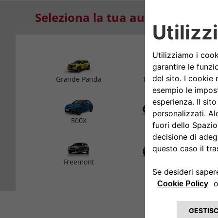
Seleziona la tua auto
Scegli come inserire i dati del tuo veicolo e scopri tutti i
Targa o VIN
Grande Panda
Topolino
Non conosci la targa o il codice VIN?
Clicca q
500X
Panda
G
Informativa sulla privacy
Freemont
Doblò