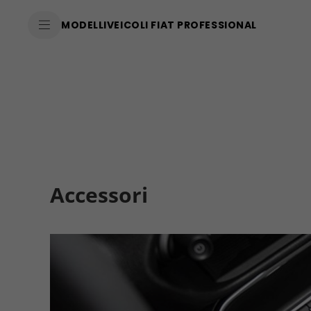
SkiptoContentText
MODELLI
VEICOLI FIAT PROFESSIONAL
SkiptoNavigationText
Accessori