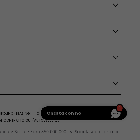
1
Chatta con noi
OPOLINO (LEASING)
CONDIZIONI GENERALI DI VENDITA ACCESSORI
AL CONTRATTO QUI (AUTOVETTURE)
pitale Sociale Euro 850.000.000 i.v. Società a unico socio.