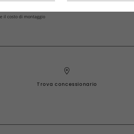
e il costo di montaggio
Trova concessionario
fessional