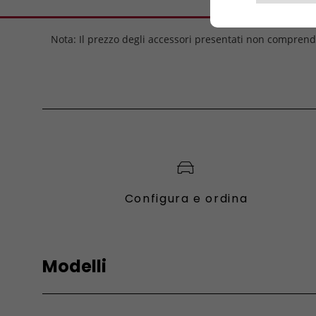
Nota: Il prezzo degli accessori presentati non comprend
Configura e ordina
Modelli
Fiat
Fiat Pro