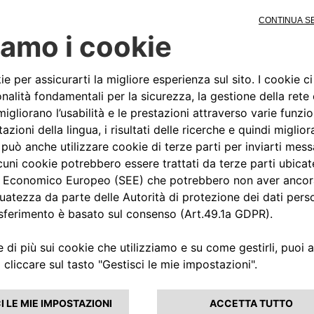
 servizi e le offerte disponibili!
600
500e
124 Spider
Dove si trova il VIN?
ui!
rande Punto
Punto
Tipo 4 porte
Qubo
E