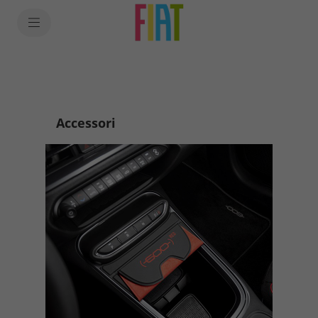
SkiptoContentText
SkiptoNavigationText
Accessori