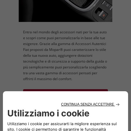
Entra nel mondo degli accessori nati per la tua auto
e scopri come puoi personalizzarla in base alle tue
esigenze. Grazie alla gamma di Accessori Autentici
Fiat proposti da Mopar® puoi caratterizzare lo stile
della tua nuova auto, aggiungere dotazioni
tecnologiche e di sicurezza a supporto della guida o
più semplicemente puoi personalizzarla scegliendo
tra una vasta gamma di accessori pensati per
offrirti il massimo del comfort.
PERSONALIZZA L'OFFERTA
Nota: Il prezzo degli accessori presentati non
comprende il costo di montaggio